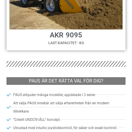
AKR 9095
LAST KAPACITET : KG
PAUS ÄR DET RÄTTA VAL FÖR DIG?
PAUS erbjuder många modeller, uppdelade i 3 serier.
Att välja PAUS innebär att välja erfarenheten från en modern
tillverkare.
"Enkelt UNDERHÅLL" koncept.
Utrustad med intuitiv joystickkontroll, för säker och exakt kontroll.