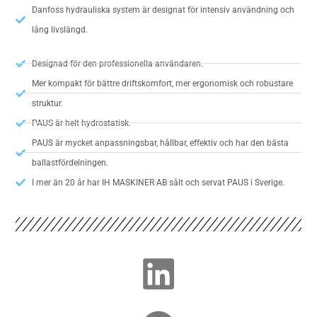
Danfoss hydrauliska system är designat för intensiv användning och
lång livslängd.
Designad för den professionella användaren.
Mer kompakt för bättre driftskomfort, mer ergonomisk och robustare
struktur.
PAUS är helt hydrostatisk.
PAUS är mycket anpassningsbar, hållbar, effektiv och har den bästa
ballastfördelningen.
I mer än 20 år har IH MASKINER AB sålt och servat PAUS i Sverige.