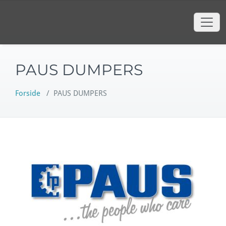
content
Hop
til
indhold
PAUS DUMPERS
Forside
/
PAUS DUMPERS