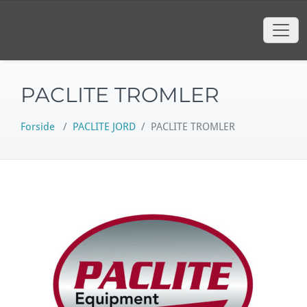
content
Hop
til
indhold
PACLITE TROMLER
Forside
/
PACLITE JORD
/
PACLITE TROMLER