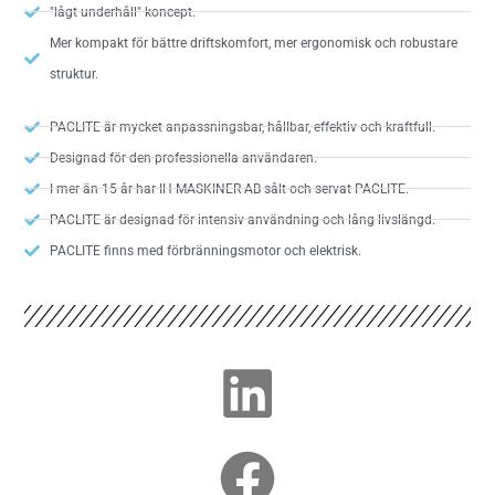
"lågt underhåll" koncept.
Mer kompakt för bättre driftskomfort, mer ergonomisk och robustare
struktur.
PACLITE är mycket anpassningsbar, hållbar, effektiv och kraftfull.
Designad för den professionella användaren.
I mer än 15 år har IH MASKINER AB sålt och servat PACLITE.
PACLITE är designad för intensiv användning och lång livslängd.
PACLITE finns med förbränningsmotor och elektrisk.