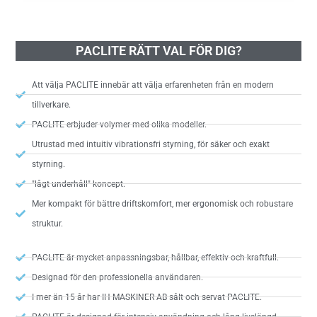
PACLITE RÄTT VAL FÖR DIG?
Att välja PACLITE innebär att välja erfarenheten från en modern
tillverkare.
PACLITE erbjuder volymer med olika modeller.
Utrustad med intuitiv vibrationsfri styrning, för säker och exakt
styrning.
"lågt underhåll" koncept.
Mer kompakt för bättre driftskomfort, mer ergonomisk och robustare
struktur.
PACLITE är mycket anpassningsbar, hållbar, effektiv och kraftfull.
Designad för den professionella användaren.
I mer än 15 år har IH MASKINER AB sålt och servat PACLITE.
PACLITE är designad för intensiv användning och lång livslängd.