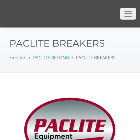
content
Hop
til
indhold
PACLITE BREAKERS
Forside
/
PACLITE BETONG
/
PACLITE BREAKERS